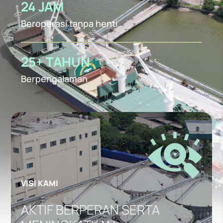
24 JAM
Beroperasi tanpa henti
25+ TAHUN
Berpengalaman
VISI KAMI
AKTIF BERPERAN SERTA