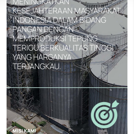
MENINGKATKAN
KESEJAHTERAAN MASYARAKAT
INDONESIA DALAM BIDANG
PANGAN DENGAN
MEMPRODUKSI TEPUNG
TERIGU BERKUALITAS TINGGI
YANG HARGANYA
TERJANGKAU.
MISI KAMI