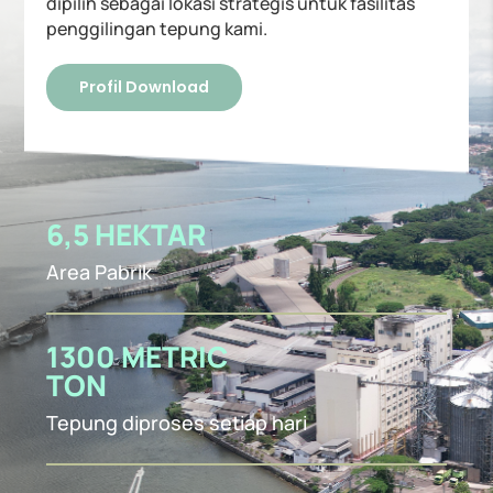
dipilih sebagai lokasi strategis untuk fasilitas
penggilingan tepung kami.
Profil Download
6,5 HEKTAR
Area Pabrik
1300 METRIC
TON
Tepung diproses setiap hari