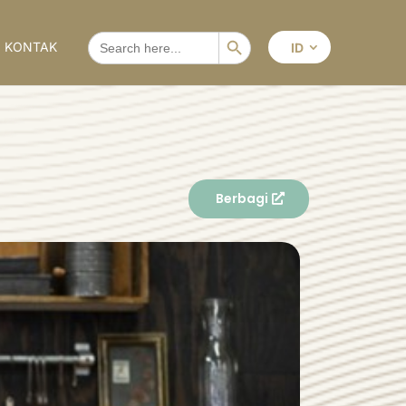
Search Button
SEARCH
KONTAK
ID
FOR:
Berbagi