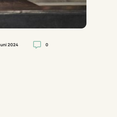

Juni 2024
0