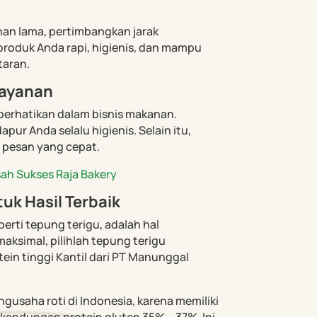
han lama, pertimbangkan jarak
produk Anda rapi, higienis, dan mampu
taran.
Layanan
iperhatikan dalam bisnis makanan.
pur Anda selalu higienis. Selain itu,
s pesan yang cepat.
sah Sukses Raja Bakery
uk Hasil Terbaik
perti tepung terigu, adalah hal
aksimal, pilihlah tepung terigu
otein tinggi Kantil dari PT Manunggal
ngusaha roti di Indonesia, karena memiliki
 kandungan protein gluten 35% – 37%. Ini