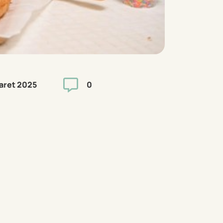

aret 2025
0