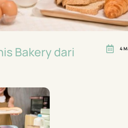
is Bakery dari

4 M