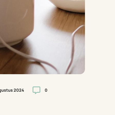

gustus 2024
0