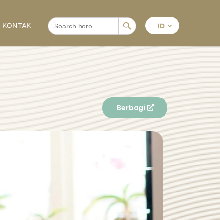
Search Button
SEARCH
KONTAK
ID
FOR:
Berbagi