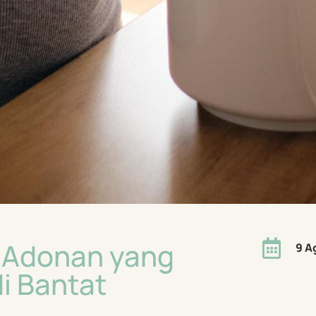
 Adonan yang

9 A
i Bantat