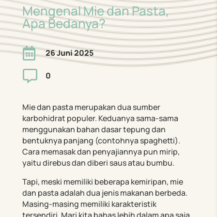
Mengenal Mie dan Pasta,
Apa Bedanya?

26 Juni 2025

0
Mie dan pasta merupakan dua sumber
karbohidrat populer. Keduanya sama-sama
menggunakan bahan dasar tepung dan
bentuknya panjang (contohnya spaghetti).
Cara memasak dan penyajiannya pun mirip,
yaitu direbus dan diberi saus atau bumbu.
Tapi, meski memiliki beberapa kemiripan, mie
dan pasta adalah dua jenis makanan berbeda.
Masing-masing memiliki karakteristik
tersendiri. Mari kita bahas lebih dalam apa saja