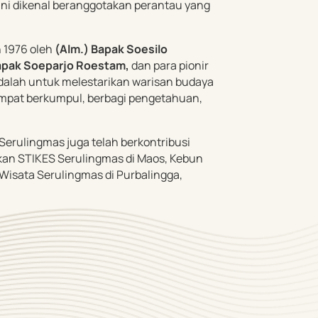
 dikenal beranggotakan perantau yang
 1976 oleh
(Alm.) Bapak Soesilo
Bapak Soeparjo Roestam,
dan para pionir
adalah untuk melestarikan warisan budaya
empat berkumpul, berbagi pengetahuan,
Serulingmas juga telah berkontribusi
rikan STIKES Serulingmas di Maos, Kebun
Wisata Serulingmas di Purbalingga,