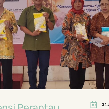
ensi Perantau

24 