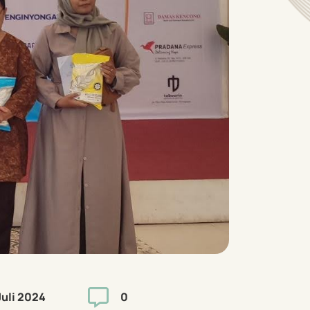

Juli 2024
0