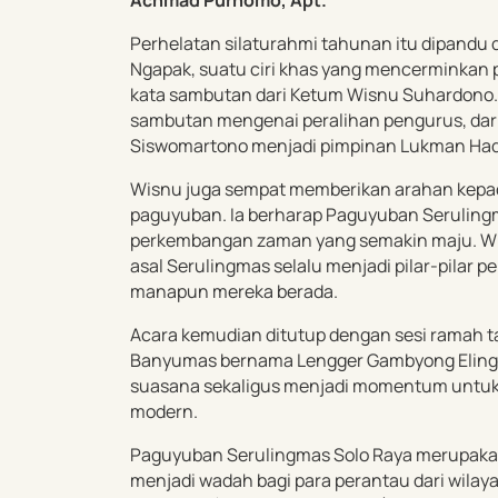
Perhelatan silaturahmi tahunan itu dipand
Ngapak, suatu ciri khas yang mencerminkan pa
kata sambutan dari Ketum Wisnu Suhardono.
sambutan mengenai peralihan pengurus, dar
Siswomartono menjadi pimpinan Lukman Hadi
Wisnu juga sempat memberikan arahan kepa
paguyuban. Ia berharap Paguyuban Serulingm
perkembangan zaman yang semakin maju. Wi
asal Serulingmas selalu menjadi pilar-pilar
manapun mereka berada.
Acara kemudian ditutup dengan sesi ramah ta
Banyumas bernama Lengger Gambyong Eling 
suasana sekaligus menjadi momentum untuk 
modern.
Paguyuban Serulingmas Solo Raya merupakan
menjadi wadah bagi para perantau dari wilay