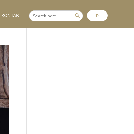
Search Button
SEARCH
KONTAK
ID
FOR: