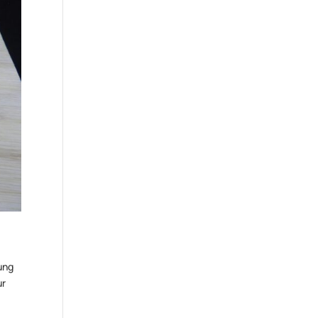
ung
ur