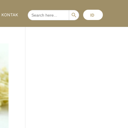
Search Button
SEARCH
KONTAK
ID
FOR: