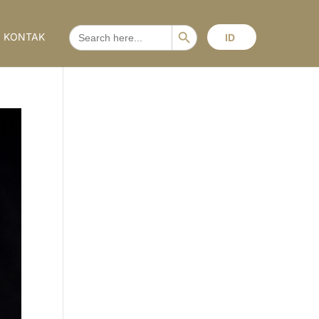
Search Button
SEARCH
KONTAK
ID
FOR: