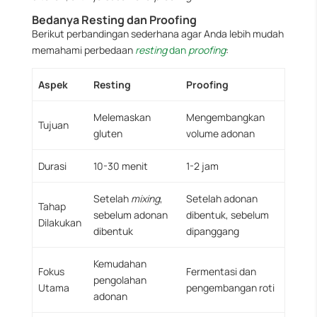
Bedanya Resting dan Proofing
Berikut perbandingan sederhana agar Anda lebih mudah
memahami perbedaan
resting
dan
proofing
:
Aspek
Resting
Proofing
Melemaskan
Mengembangkan
Tujuan
gluten
volume adonan
Durasi
10-30 menit
1-2 jam
Setelah
mixing
,
Setelah adonan
Tahap
sebelum adonan
dibentuk, sebelum
Dilakukan
dibentuk
dipanggang
Kemudahan
Fokus
Fermentasi dan
pengolahan
Utama
pengembangan roti
adonan