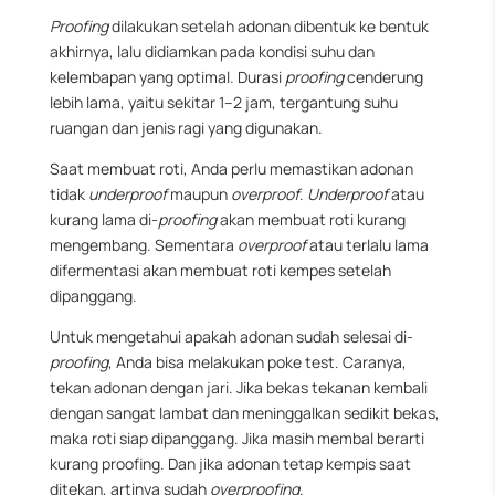
Proofing
dilakukan setelah adonan dibentuk ke bentuk
akhirnya, lalu didiamkan pada kondisi suhu dan
kelembapan yang optimal. Durasi
proofing
cenderung
lebih lama, yaitu sekitar 1–2 jam, tergantung suhu
ruangan dan jenis ragi yang digunakan.
Saat membuat roti, Anda perlu memastikan adonan
tidak
underproof
maupun
overproof
.
Underproof
atau
kurang lama di-
proofing
akan membuat roti kurang
mengembang. Sementara
overproof
atau terlalu lama
difermentasi akan membuat roti kempes setelah
dipanggang.
Untuk mengetahui apakah adonan sudah selesai di-
proofing
, Anda bisa melakukan poke test. Caranya,
tekan adonan dengan jari. Jika bekas tekanan kembali
dengan sangat lambat dan meninggalkan sedikit bekas,
maka roti siap dipanggang. Jika masih membal berarti
kurang proofing. Dan jika adonan tetap kempis saat
ditekan, artinya sudah
overproofing
.