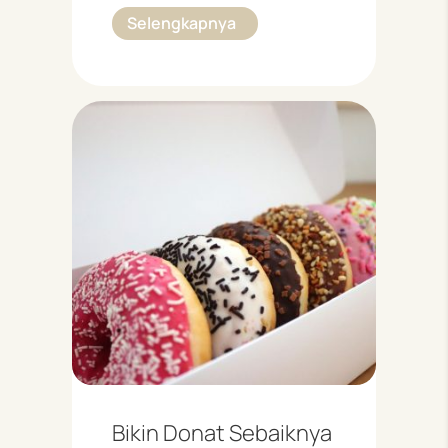
Selengkapnya
Bikin Donat Sebaiknya