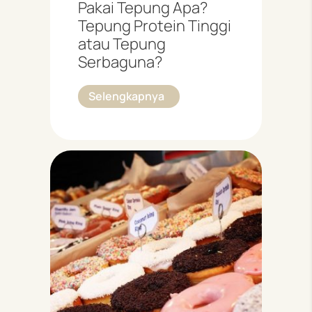
Pakai Tepung Apa?
Tepung Protein Tinggi
atau Tepung
Serbaguna?
Selengkapnya