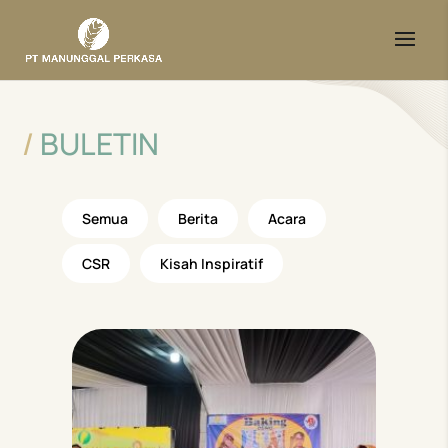
/
BULETIN
Semua
Berita
Acara
CSR
Kisah Inspiratif