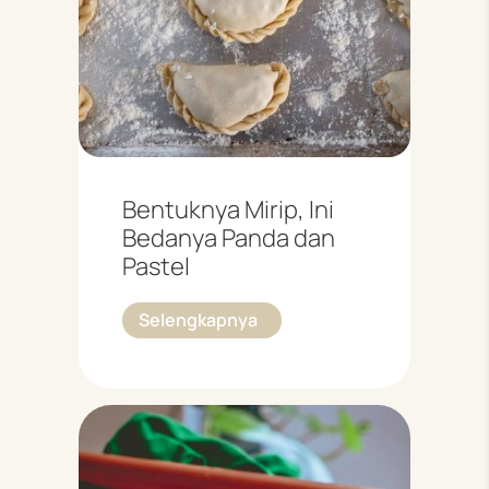
Bentuknya Mirip, Ini
Bedanya Panda dan
Pastel
Selengkapnya