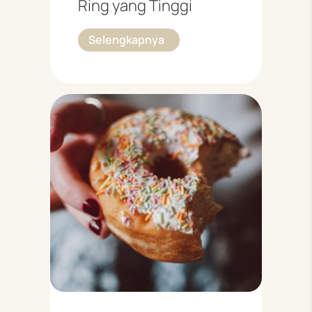
Ring yang Tinggi
Selengkapnya