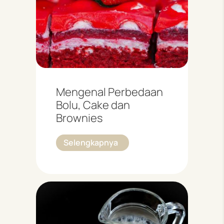
Mengenal Perbedaan
Bolu, Cake dan
Brownies
Selengkapnya