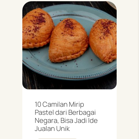
10 Camilan Mirip
Pastel dari Berbagai
Negara, Bisa Jadi Ide
Jualan Unik