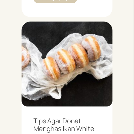
Tips Agar Donat
Menghasilkan White