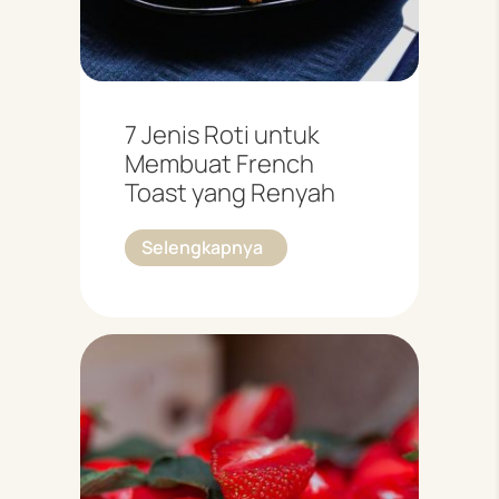
7 Jenis Roti untuk
Membuat French
Toast yang Renyah
Selengkapnya