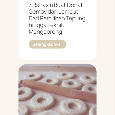
7 Rahasia Buat Donat
Gemoy dan Lembut:
Dari Pemilihan Tepung
hingga Teknik
Menggoreng
Selengkapnya