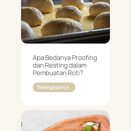
Apa Bedanya Proofing
dan Resting dalam
Pembuatan Roti?
Selengkapnya