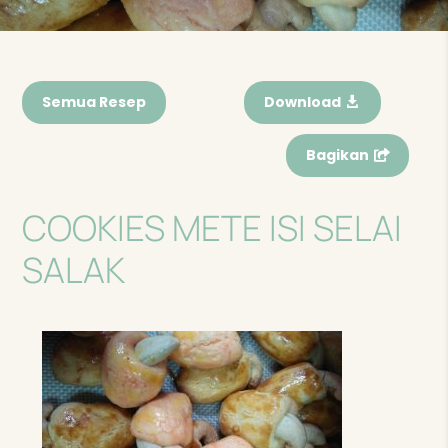
Semua Resep
Download
Bagikan
COOKIES METE ISI SELAI
SALAK