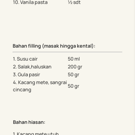
10. Vanila pasta
½ sdt
Bahan
filling (
masak
hingga
kental
):
1. Susu cair
50 ml
2. Salak,haluskan
200 gr
3. Gula pasir
50 gr
4. Kacang mete, sangrai
50 gr
cincang
Bahan
hiasan
:
1. Kacang mete utuh