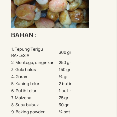
BAHAN :
1. Tepung Terigu
300 gr
RAFLESIA
2. Mentega, dinginkan
250 gr
3. Gula halus
150 gr
4. Garam
¼ gr
5. Kuning telur
2 butir
6. Putih telur
1 butir
7. Maizena
25 gr
8. Susu bubuk
30 gr
9. Baking powder
¼ sdt