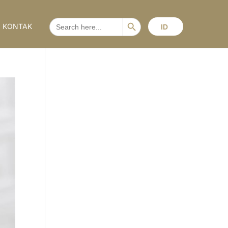
Search Button
SEARCH
KONTAK
ID
FOR: