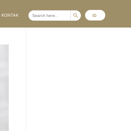
Search Button
SEARCH
KONTAK
ID
FOR: