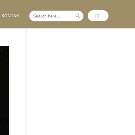
Search Button
SEARCH
KONTAK
ID
FOR: