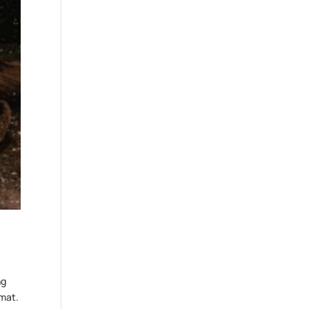
ng
kmat.