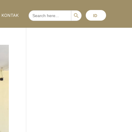
Search Button
SEARCH
KONTAK
ID
FOR: