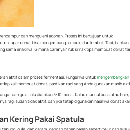
mencampur dan menguleni adonan. Proses ini bertujuan untuk
luten, agar donat bisa mengembang, empuk, dan lembut. Tapi, bahkan
yang sama enaknya. Gimana caranya? Yuk simak tips membuat donat t
ran aktif dalam proses fermentasi. Fungsinya untuk
mengembangkan
setiap kali membuat donat, pastikan ragi yang Anda gunakan masih akti
hangat dan gula, lalu diamkan 5-10 menit. Kalau muncul busa atau buih,
tinya ragi sudah tidak aktif, dan jika tetap digunakan hasilnya donat aka
an Kering Pakai Spatula
i tepung, gula, dan garam, dengan bahan basah seperti telur dan susu c