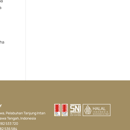
pa
a
aha
Y
Jawa, Pelabuhan Tanjung Intan
Jawa Tengah, Indonesia
 282 533 720
282 536 584