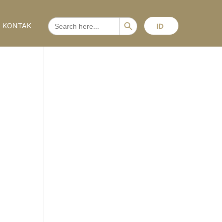
Search Button
SEARCH
KONTAK
ID
FOR: