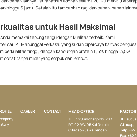
i dan bahan lainnya. Istirahatkan adonan selama 20-60 menit (Bebera
an hingga 6 jam). Setelah itu tambahkan ragi dan bahan-bahan lainny
erkualitas untuk Hasil Maksimal
ka Anda memakai tepung terigu dengan kualitas terbaik. Kami
ster dari PT Manunggal Perkasa, yang sudah dipercaya banyak pengus
dum berkualitas tinggi, dengan kandungan protein 11,5% hingga 13,5%.
at donat tanpa mixer yang empuk dan lembut.
ROFILE
CAREER
CONTACT
HEAD OFFICE
FACTOR
ompany
Jl. Urip Sumoharjo No. 203
Jl. Laut 
istory
RT. 02 RW. 05 Kel Gumilir
Cilacap, 
Cilacap – Jawa Tengah
Telp. +62
Fax. +62 