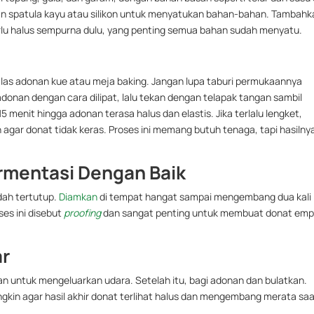
an spatula kayu atau silikon untuk menyatukan bahan-bahan. Tambahk
perlu halus sempurna dulu, yang penting semua bahan sudah menyatu.
alas adonan kue atau meja baking. Jangan lupa taburi permukaannya
adonan dengan cara dilipat, lalu tekan dengan telapak tangan sambil
5 menit hingga adonan terasa halus dan elastis. Jika terlalu lengket,
 agar donat tidak keras. Proses ini memang butuh tenaga, tapi hasilny
ermentasi Dengan Baik
dah tertutup.
Diamkan
di tempat hangat sampai mengembang dua kali
es ini disebut
proofing
dan sangat penting untuk membuat donat em
ar
 untuk mengeluarkan udara. Setelah itu, bagi adonan dan bulatkan.
ngkin agar hasil akhir donat terlihat halus dan mengembang merata sa