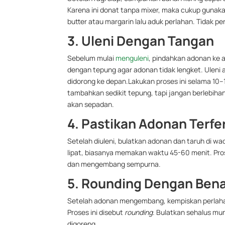
Karena ini donat tanpa mixer, maka cukup gunak
butter atau margarin lalu aduk perlahan. Tidak 
3. Uleni Dengan Tangan
Sebelum mulai
menguleni
, pindahkan adonan ke 
dengan tepung agar adonan tidak lengket. Uleni 
didorong ke depan.
Lakukan proses ini selama 10–1
tambahkan sedikit tepung, tapi jangan berlebihan
akan sepadan.
4. Pastikan Adonan Terf
Setelah diuleni, bulatkan adonan dan taruh di wa
lipat, biasanya memakan waktu 45-60 menit. Pros
dan mengembang sempurna.
5. Rounding Dengan Ben
Setelah adonan mengembang, kempiskan perlahan
Proses ini disebut
rounding
. Bulatkan sehalus mu
digoreng.