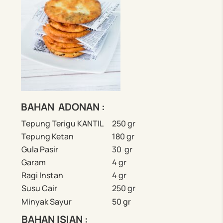
BAHAN ADONAN :
Tepung Terigu KANTIL
250 gr
Tepung Ketan
180 gr
Gula Pasir
30 gr
Garam
4 gr
Ragi Instan
4 gr
Susu Cair
250 gr
Minyak Sayur
50 gr
BAHAN ISIAN :