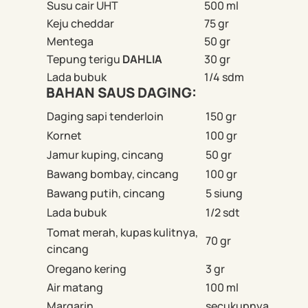
Susu cair UHT
500 ml
Keju cheddar
75 gr
Mentega
50 gr
Tepung terigu
DAHLIA
30 gr
Lada bubuk
1/4 sdm
BAHAN SAUS DAGING:
Daging sapi tenderloin
150 gr
Kornet
100 gr
Jamur kuping, cincang
50 gr
Bawang bombay, cincang
100 gr
Bawang putih, cincang
5 siung
Lada bubuk
1/2 sdt
Tomat merah, kupas kulitnya,
70 gr
cincang
Oregano kering
3 gr
Air matang
100 ml
Margarin
secukupnya