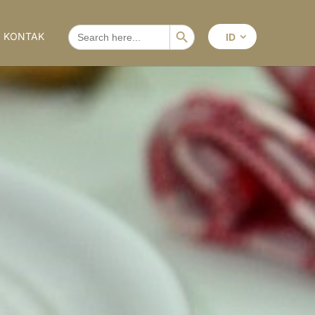
Search Button
SEARCH
KONTAK
ID
FOR: