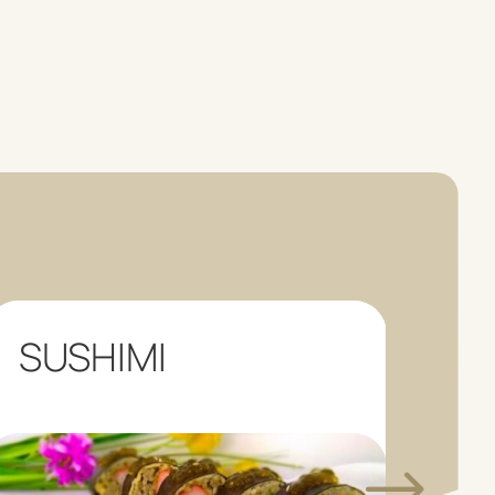
SUSHIMI
LO
C