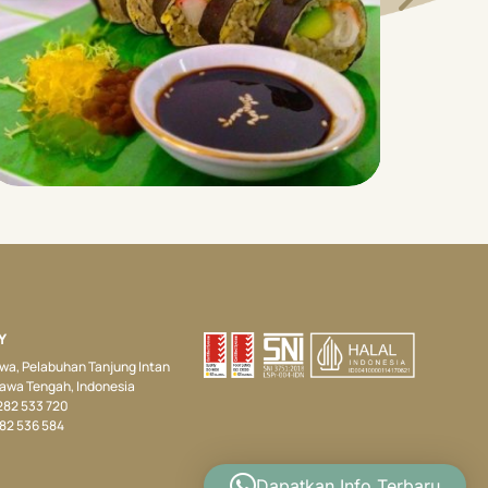
Y
Jawa, Pelabuhan Tanjung Intan
Jawa Tengah, Indonesia
 282 533 720
282 536 584
Dapatkan Info Terbaru