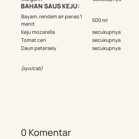
BAHAN SAUS KEJU:
Bayam, rendam air panas 1
500 ml
menit
Keju mozarella
secukupnya
Tomat ceri
secukupnya
Daun petersely
secukupnya
(syo/csb)
0 Komentar