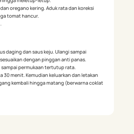
 hingga meletup-letup.
dan oregano kering. Aduk rata dan koreksi
gga tomat hancur.
.
us daging dan saus keju. Ulangi sampai
isesuaikan dengan pinggan anti panas.
la sampai permukaan tertutup rata.
 30 menit. Kemudian keluarkan dan letakan
ggang kembali hingga matang (berwarna coklat