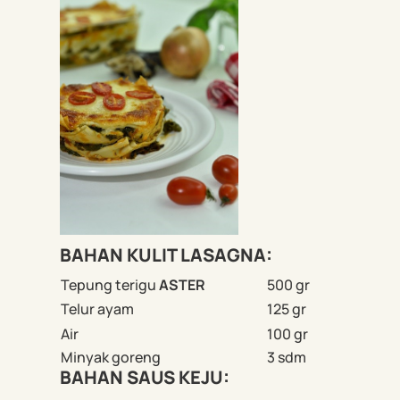
BAHAN KULIT LASAGNA:
Tepung terigu
ASTER
500 gr
Telur ayam
125 gr
Air
100 gr
Minyak goreng
3 sdm
BAHAN SAUS KEJU: