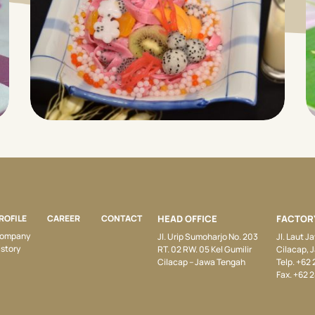
ROFILE
CAREER
CONTACT
HEAD OFFICE
FACTOR
ompany
Jl. Urip Sumoharjo No. 203
Jl. Laut 
istory
RT. 02 RW. 05 Kel Gumilir
Cilacap, 
Cilacap – Jawa Tengah
Telp. +62
Fax. +62 