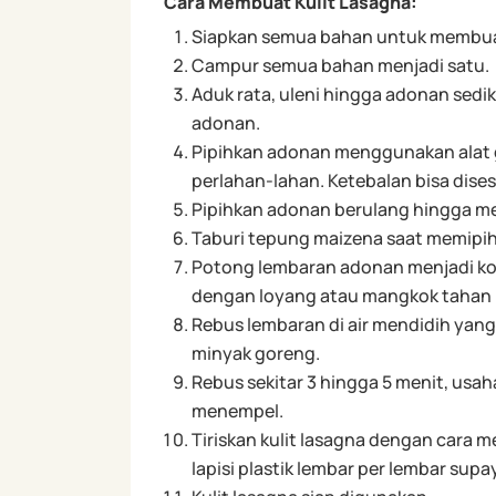
Cara Membuat Kulit Lasagna:
Siapkan semua bahan untuk membuat
Campur semua bahan menjadi satu.
Aduk rata, uleni hingga adonan sediki
adonan.
Pipihkan adonan menggunakan alat gil
perlahan-lahan. Ketebalan bisa dises
Pipihkan adonan berulang hingga me
Taburi tepung maizena saat memipih
Potong lembaran adonan menjadi kot
dengan loyang atau mangkok tahan p
Rebus lembaran di air mendidih ya
minyak goreng.
Rebus sekitar 3 hingga 5 menit, usah
menempel.
Tiriskan kulit lasagna dengan cara m
lapisi plastik lembar per lembar sup