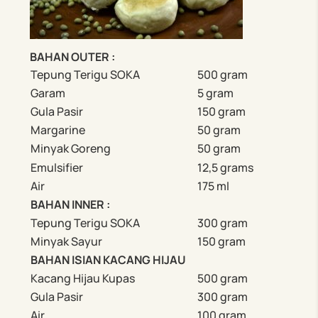
BAHAN OUTER :
Tepung Terigu SOKA
500 gram
Garam
5 gram
Gula Pasir
150 gram
Margarine
50 gram
Minyak Goreng
50 gram
Emulsifier
12,5 grams
Air
175 ml
BAHAN INNER :
Tepung Terigu SOKA
300 gram
Minyak Sayur
150 gram
BAHAN ISIAN KACANG HIJAU
Kacang Hijau Kupas
500 gram
Gula Pasir
300 gram
Air
100 gram