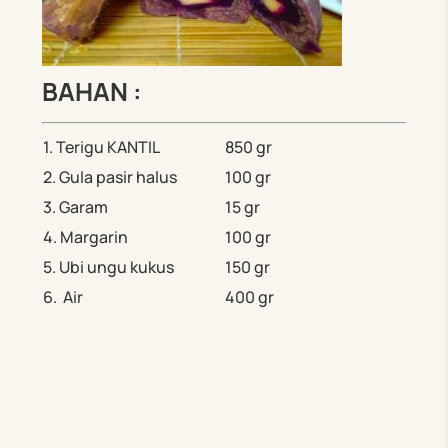
BAHAN :
1. Terigu KANTIL
850 gr
2. Gula pasir halus
100 gr
3. Garam
15 gr
4. Margarin
100 gr
5. Ubi ungu kukus
150 gr
6. Air
400 gr