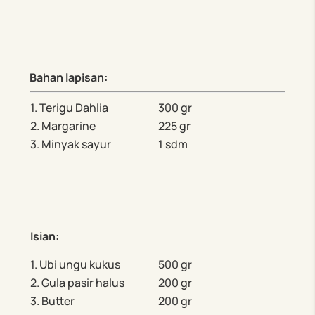
Bahan
lapisan
:
1. Terigu Dahlia
300 gr
2. Margarine
225 gr
3. Minyak sayur
1 sdm
Isian
:
1. Ubi ungu kukus
500 gr
2. Gula pasir halus
200 gr
3. Butter
200 gr