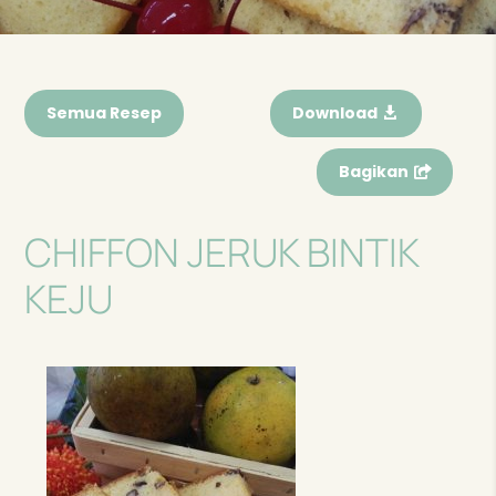
Semua Resep
Download
Bagikan
CHIFFON JERUK BINTIK
KEJU