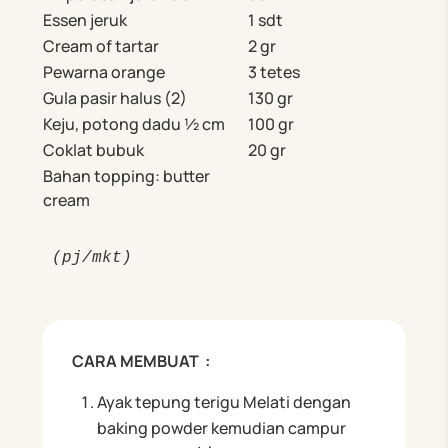
Essen jeruk
1 sdt
Cream of tartar
2 gr
Pewarna orange
3 tetes
Gula pasir halus (2)
130 gr
Keju, potong dadu ½ cm
100 gr
Coklat bubuk
20 gr
Bahan topping: butter
cream
(pj/mkt)
CARA MEMBUAT :
Ayak tepung terigu Melati dengan
baking powder kemudian campur