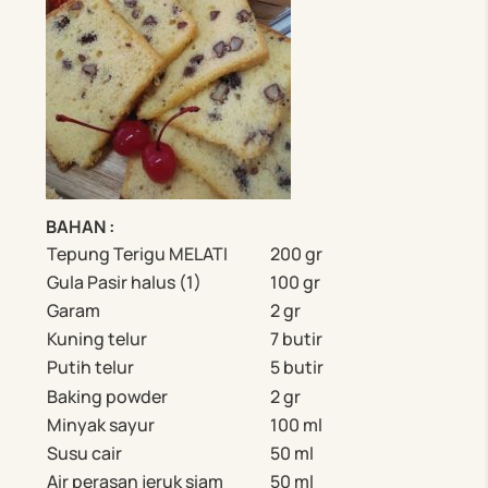
BAHAN :
Tepung Terigu MELATI
200 gr
Gula Pasir halus (1)
100 gr
Garam
2 gr
Kuning telur
7 butir
Putih telur
5 butir
Baking powder
2 gr
Minyak sayur
100 ml
Susu cair
50 ml
Air perasan jeruk siam
50 ml