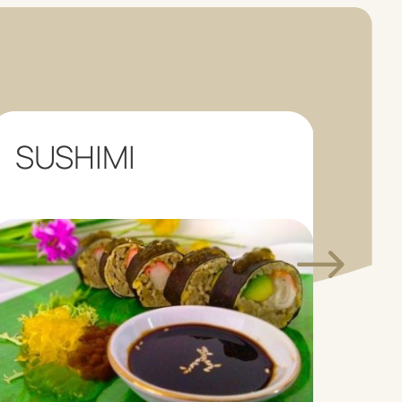
SUSHIMI
LO
C