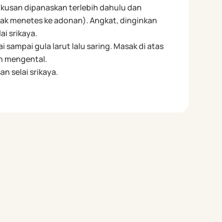
ukusan dipanaskan terlebih dahulu dan
idak menetes ke adonan). Angkat, dinginkan
i srikaya.
 sampai gula larut lalu saring. Masak di atas
an mengental.
an selai srikaya.