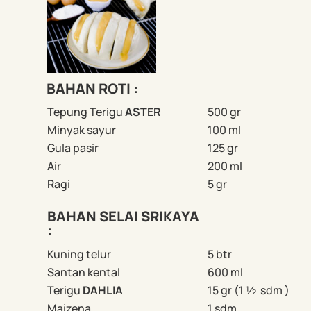
BAHAN ROTI :
Tepung Terigu
ASTER
500 gr
Minyak sayur
100 ml
Gula pasir
125 gr
Air
200 ml
Ragi
5 gr
BAHAN SELAI SRIKAYA
:
Kuning telur
5 btr
Santan kental
600 ml
Terigu
DAHLIA
15 gr (1 ½ sdm )
Maizena
1 sdm