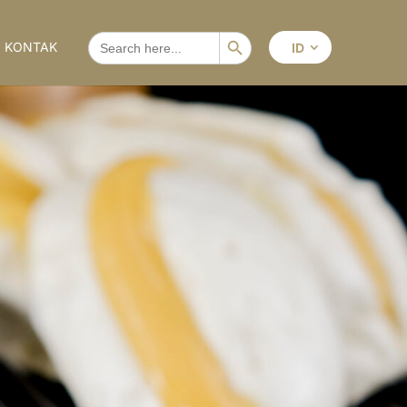
Search Button
SEARCH
KONTAK
ID
FOR: