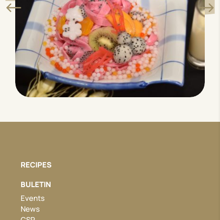
RECIPES
BULETIN
Events
News
CSR