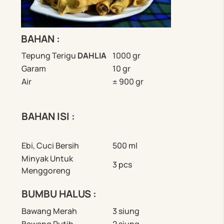
BAHAN
:
Tepung Terigu
DAHLIA
1000 gr
Garam
10 gr
Air
± 900 gr
BAHAN ISI :
Ebi, Cuci Bersih
500 ml
Minyak Untuk
3 pcs
Menggoreng
BUMBU HALUS :
Bawang Merah
3 siung