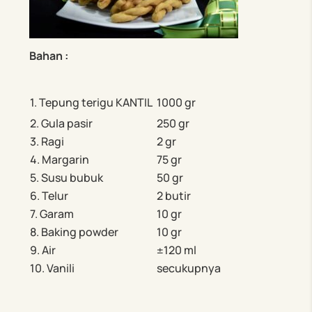
Bahan
:
1. Tepung terigu KANTIL
1000 gr
2. Gula pasir
250 gr
3. Ragi
2 gr
4. Margarin
75 gr
5. Susu bubuk
50 gr
6. Telur
2 butir
7. Garam
10 gr
8. Baking powder
10 gr
9. Air
±120 ml
10. Vanili
secukupnya