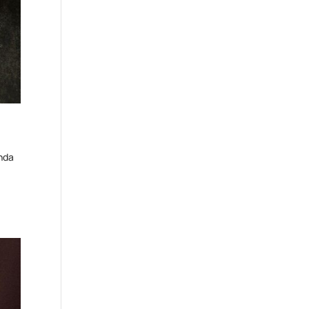
anda
n