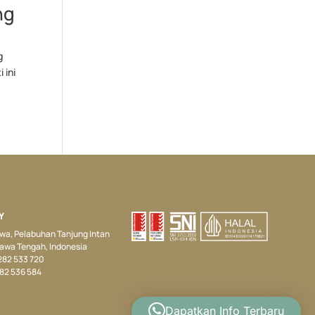
ng
g
 ini
Y
Jawa, Pelabuhan Tanjung Intan
Jawa Tengah, Indonesia
 282 533 720
282 536 584
Dapatkan Info Terbaru