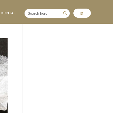
Search Button
SEARCH
KONTAK
ID
FOR: