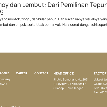
oy dan Lembut: Dari Pemilihan Tepu
ng
 yang montok, tinggi, dan bulat penuh. Dan bukan hanya visualnya yan
mbut dan empuk, serta tidak berminyak. Nah, donat dengan ciri seperti
ROFILE
CAREER
CONTACT
HEAD OFFICE
FACTOR
ompany
Jl. Urip Sumoharjo No. 203
Jl. Laut 
istory
RT. 02 RW. 05 Kel Gumilir
Cilacap, 
Cilacap – Jawa Tengah
Telp. +62
Fax. +62 