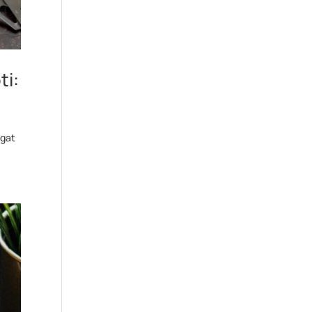
ti:
ngat