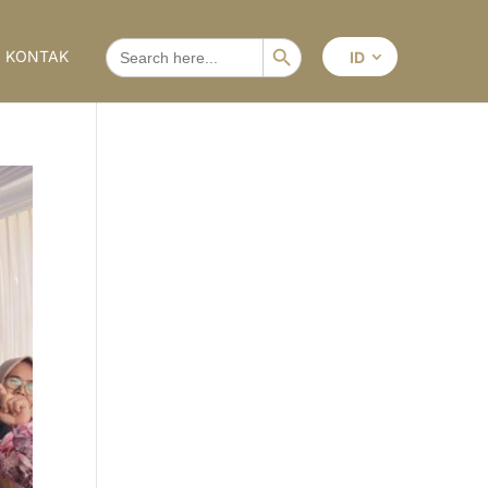
Search Button
SEARCH
KONTAK
ID
FOR: