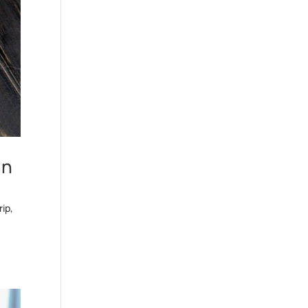
an
rip,