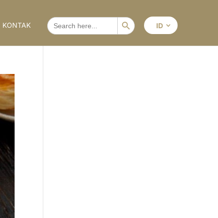
Search Button
SEARCH
KONTAK
ID
FOR: